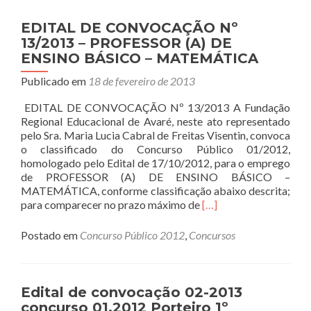
CONVOCAÇÃO
Nº
EDITAL DE CONVOCAÇÃO Nº
14/2013
13/2013 – PROFESSOR (A) DE
–
ENSINO BÁSICO – MATEMÁTICA
PROFESSOR
(A)
Publicado em
18 de fevereiro de 2013
DE
ENSINO
EDITAL DE CONVOCAÇÃO Nº 13/2013 A Fundação
BÁSICO
Regional Educacional de Avaré, neste ato representado
–
pelo Sra. Maria Lucia Cabral de Freitas Visentin, convoca
PORTUGUÊS
o classificado do Concurso Público 01/2012,
homologado pelo Edital de 17/10/2012, para o emprego
de PROFESSOR (A) DE ENSINO BÁSICO –
MATEMÁTICA, conforme classificação abaixo descrita;
Read
para comparecer no prazo máximo de
[…]
more
about
Postado em
Concurso Público 2012
,
Concursos
EDITAL
DE
CONVOCAÇÃO
Nº
Edital de convocação 02-2013
13/2013
concurso 01.2012 Porteiro 1º