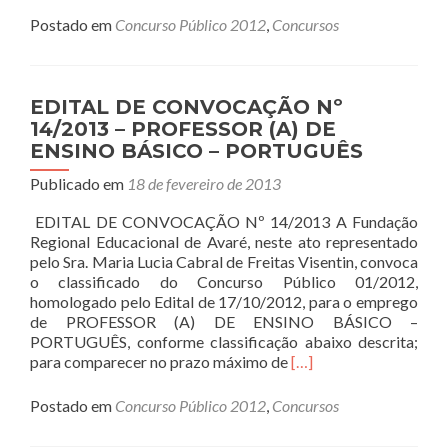
about
Postado em
Concurso Público 2012
,
Concursos
EDITAL
DE
CONVOCAÇÃO
Nº
EDITAL DE CONVOCAÇÃO Nº
19/2013
14/2013 – PROFESSOR (A) DE
–
ENSINO BÁSICO – PORTUGUÊS
PROFESSOR
(A)
Publicado em
18 de fevereiro de 2013
DE
ENSINO
EDITAL DE CONVOCAÇÃO Nº 14/2013 A Fundação
BÁSICO
Regional Educacional de Avaré, neste ato representado
–
pelo Sra. Maria Lucia Cabral de Freitas Visentin, convoca
MATEMÁTICA
o classificado do Concurso Público 01/2012,
homologado pelo Edital de 17/10/2012, para o emprego
de PROFESSOR (A) DE ENSINO BÁSICO –
PORTUGUÊS, conforme classificação abaixo descrita;
Read
para comparecer no prazo máximo de
[…]
more
about
Postado em
Concurso Público 2012
,
Concursos
EDITAL
DE