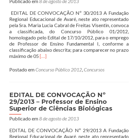
Publicado em
8 de agosto de 2013
Ensino
Fundamental
EDITAL DE CONVOCAÇÃO Nº 30/2013 A Fundação
I
Regional Educacional de Avaré, neste ato representado
pela Sra. Maria Lucia Cabral de Freitas Visentin, convoca
a classificada, do Concurso Público 01/2012,
homologado pelo Edital de 17/10/2012, para o emprego
de Professor de Ensino Fundamental I, conforme a
classificação abaixo descrita; para comparecer no prazo
Read
máximo de 05
[…]
more
about
Postado em
Concurso Público 2012
,
Concursos
EDITAL
DE
CONVOCAÇÃO
Nº
EDITAL DE CONVOCAÇÃO Nº
30/2013
29/2013 – Professor de Ensino
–
Superior de Ciências Biológicas
Professor
de
Publicado em
8 de agosto de 2013
Ensino
Fundamental
EDITAL DE CONVOCAÇÃO Nº 29/2013 A Fundação
I
Regional Educacional de Avaré, neste ato representado