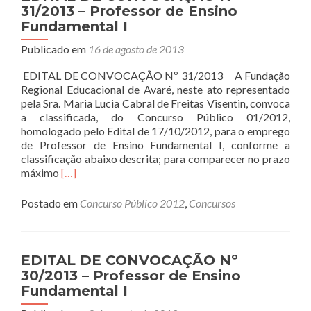
34/2013
31/2013 – Professor de Ensino
–
Fundamental I
Professor
de
Publicado em
16 de agosto de 2013
Ensino
Fundamental
EDITAL DE CONVOCAÇÃO Nº 31/2013 A Fundação
I
Regional Educacional de Avaré, neste ato representado
pela Sra. Maria Lucia Cabral de Freitas Visentin, convoca
a classificada, do Concurso Público 01/2012,
homologado pelo Edital de 17/10/2012, para o emprego
de Professor de Ensino Fundamental I, conforme a
classificação abaixo descrita; para comparecer no prazo
Read
máximo
[…]
more
about
Postado em
Concurso Público 2012
,
Concursos
EDITAL
DE
CONVOCAÇÃO
Nº
EDITAL DE CONVOCAÇÃO Nº
31/2013
30/2013 – Professor de Ensino
–
Fundamental I
Professor
de