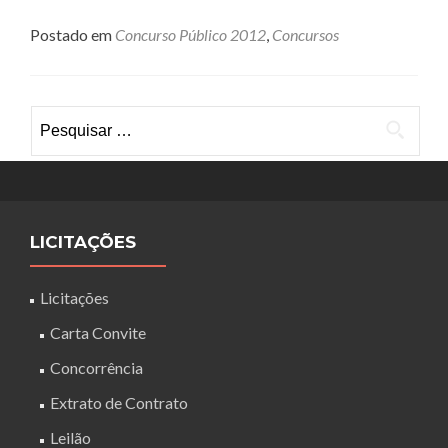
Postado em
Concurso Público 2012
,
Concursos
Pesquisar
por:
LICITAÇÕES
Licitações
Carta Convite
Concorrência
Extrato de Contrato
Leilão