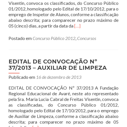
Visentin, convoca os classificados, do Concurso Público
01/2012, homologado pelo Edital de 17/10/2012, para o
emprego de Inspetor de Alunos, conforme a classificação
abaixo descrita; para comparecer no prazo máximo de
Read
05 (cinco) dias, a partir da data da
[…]
more
about
Postado em
Concurso Público 2012
,
Concursos
Edital
de
Convocação
nº
EDITAL DE CONVOCAÇÃO Nº
002/2014
37/2013 – AUXILIAR DE LIMPEZA
–
Inspetor
Publicado em
16 de dezembro de 2013
de
EDITAL DE CONVOCAÇÃO Nº 37/2013 A Fundação
Alunos
Regional Educacional de Avaré, neste ato representado
pela Sra. Maria Lucia Cabral de Freitas Visentin, convoca
as classificadas, do Concurso Público 01/2012,
homologado pelo Edital de 17/10/2012, para o emprego
de Auxiliar de Limpeza, conforme a classificação abaixo
descrita; para comparecer no prazo máximo de 05