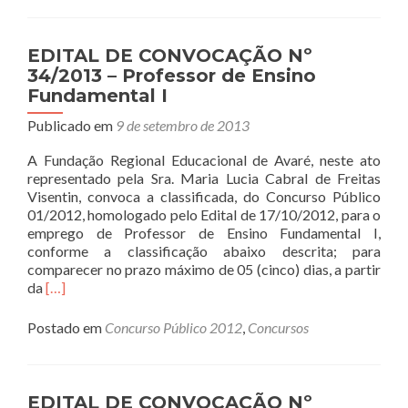
DE
CONVOCAÇÃO
Nº
EDITAL DE CONVOCAÇÃO Nº
36/2013
34/2013 – Professor de Ensino
–
Fundamental I
Professor
do
Publicado em
9 de setembro de 2013
Ens.
Fundamental
A Fundação Regional Educacional de Avaré, neste ato
I
representado pela Sra. Maria Lucia Cabral de Freitas
Visentin, convoca a classificada, do Concurso Público
01/2012, homologado pelo Edital de 17/10/2012, para o
emprego de Professor de Ensino Fundamental I,
conforme a classificação abaixo descrita; para
comparecer no prazo máximo de 05 (cinco) dias, a partir
Read
da
[…]
more
about
Postado em
Concurso Público 2012
,
Concursos
EDITAL
DE
CONVOCAÇÃO
Nº
EDITAL DE CONVOCAÇÃO Nº