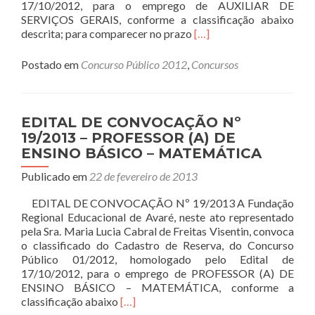
17/10/2012, para o emprego de AUXILIAR DE
SERVIÇOS GERAIS, conforme a classificação abaixo
Read
descrita; para comparecer no prazo
[…]
more
about
Postado em
Concurso Público 2012
,
Concursos
EDITAL
DE
CONVOCAÇÃO
Nº
EDITAL DE CONVOCAÇÃO Nº
28/2013
19/2013 – PROFESSOR (A) DE
–
ENSINO BÁSICO – MATEMÁTICA
AUXILIAR
DE
Publicado em
22 de fevereiro de 2013
SERVIÇOS
GERAIS
EDITAL DE CONVOCAÇÃO Nº 19/2013 A Fundação
Regional Educacional de Avaré, neste ato representado
pela Sra. Maria Lucia Cabral de Freitas Visentin, convoca
o classificado do Cadastro de Reserva, do Concurso
Público 01/2012, homologado pelo Edital de
17/10/2012, para o emprego de PROFESSOR (A) DE
ENSINO BÁSICO – MATEMÁTICA, conforme a
Read
classificação abaixo
[…]
more