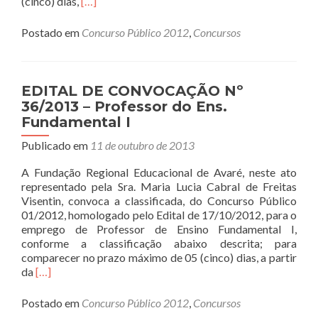
Read
(cinco) dias,
[…]
more
about
Postado em
Concurso Público 2012
,
Concursos
EDITAL
DE
CONVOCAÇÃO
Nº
EDITAL DE CONVOCAÇÃO Nº
37/2013
36/2013 – Professor do Ens.
–
Fundamental I
AUXILIAR
DE
Publicado em
11 de outubro de 2013
LIMPEZA
A Fundação Regional Educacional de Avaré, neste ato
representado pela Sra. Maria Lucia Cabral de Freitas
Visentin, convoca a classificada, do Concurso Público
01/2012, homologado pelo Edital de 17/10/2012, para o
emprego de Professor de Ensino Fundamental I,
conforme a classificação abaixo descrita; para
comparecer no prazo máximo de 05 (cinco) dias, a partir
Read
da
[…]
more
about
Postado em
Concurso Público 2012
,
Concursos
EDITAL