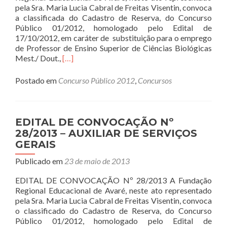
pela Sra. Maria Lucia Cabral de Freitas Visentin, convoca
a classificada do Cadastro de Reserva, do Concurso
Público 01/2012, homologado pelo Edital de
17/10/2012, em caráter de substituição para o emprego
de Professor de Ensino Superior de Ciências Biológicas
Read
Mest./ Dout.,
[…]
more
about
Postado em
Concurso Público 2012
,
Concursos
EDITAL
DE
CONVOCAÇÃO
Nº
EDITAL DE CONVOCAÇÃO Nº
29/2013
28/2013 – AUXILIAR DE SERVIÇOS
–
GERAIS
Professor
de
Publicado em
23 de maio de 2013
Ensino
Superior
EDITAL DE CONVOCAÇÃO Nº 28/2013 A Fundação
de
Regional Educacional de Avaré, neste ato representado
Ciências
pela Sra. Maria Lucia Cabral de Freitas Visentin, convoca
Biológicas
o classificado do Cadastro de Reserva, do Concurso
Público 01/2012, homologado pelo Edital de