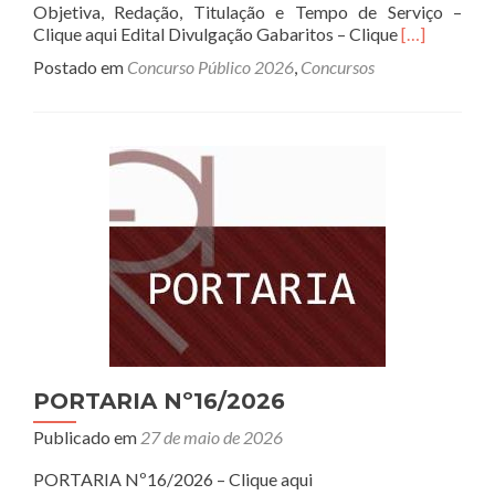
Objetiva, Redação, Titulação e Tempo de Serviço –
Read
Clique aqui Edital Divulgação Gabaritos – Clique
[…]
more
Postado em
Concurso Público 2026
,
Concursos
about
Concurso
Público
FREA
nº
01/2026
PORTARIA Nº16/2026
Publicado em
27 de maio de 2026
PORTARIA Nº16/2026 – Clique aqui