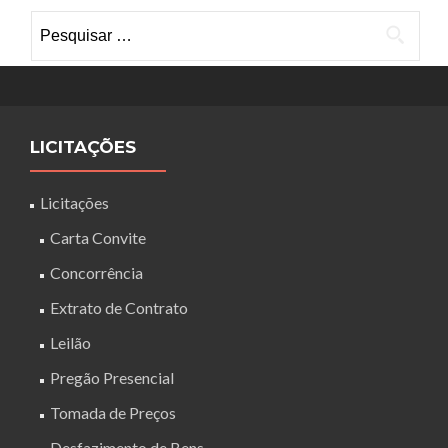
de
Pesquisar
Post
por:
LICITAÇÕES
Licitações
Carta Convite
Concorrência
Extrato de Contrato
Leilão
Pregão Presencial
Tomada de Preços
Desfazimento de Bens